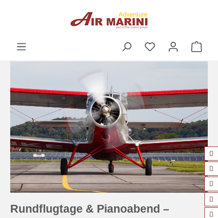
alt springen
Ware
Rundflugtage & Pianoabend –