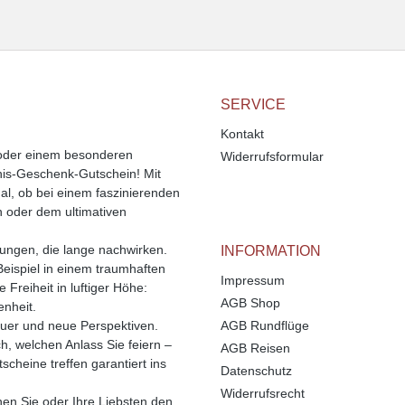
SERVICE
Kontakt
 oder einem besonderen
Widerrufsformular
bnis-Geschenk-Gutschein! Mit
l, ob bei einem faszinierenden
n oder dem ultimativen
rungen, die lange nachwirken.
INFORMATION
Beispiel in einem traumhaften
Impressum
Freiheit in luftiger Höhe:
AGB Shop
enheit.
uer und neue Perspektiven.
AGB Rundflüge
ch, welchen Anlass Sie feiern –
AGB Reisen
cheine treffen garantiert ins
Datenschutz
Widerrufsrecht
enen Sie oder Ihre Liebsten den