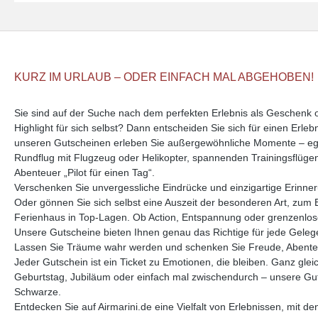
KURZ IM URLAUB – ODER EINFACH MAL ABGEHOBEN!
Sie sind auf der Suche nach dem perfekten Erlebnis als Geschenk
Highlight für sich selbst? Dann entscheiden Sie sich für einen Erle
unseren Gutscheinen erleben Sie außergewöhnliche Momente – ega
Rundflug mit Flugzeug oder Helikopter, spannenden Trainingsflüge
Abenteuer „Pilot für einen Tag“.
Verschenken Sie unvergessliche Eindrücke und einzigartige Erinne
Oder gönnen Sie sich selbst eine Auszeit der besonderen Art, zum 
Ferienhaus in Top-Lagen. Ob Action, Entspannung oder grenzenlose 
Unsere Gutscheine bieten Ihnen genau das Richtige für jede Geleg
Lassen Sie Träume wahr werden und schenken Sie Freude, Abente
Jeder Gutschein ist ein Ticket zu Emotionen, die bleiben. Ganz glei
Geburtstag, Jubiläum oder einfach mal zwischendurch – unsere Guts
Schwarze.
Entdecken Sie auf Airmarini.de eine Vielfalt von Erlebnissen, mit d