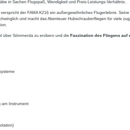
äbe in Sachen Flugspaß, Wendigkeit und Preis-Leistungs-Verhältnis.
g verspricht der FAMA K216 ein außergewöhnliches Flugerlebnis. Sein
 erschwinglich und macht das Abenteuer Hubschrauberfliegen für viele z
ion.
el über Sömmerda zu erobern und die
Faszination des Fliegens auf 
rsysteme
ng am Instrument
otation)