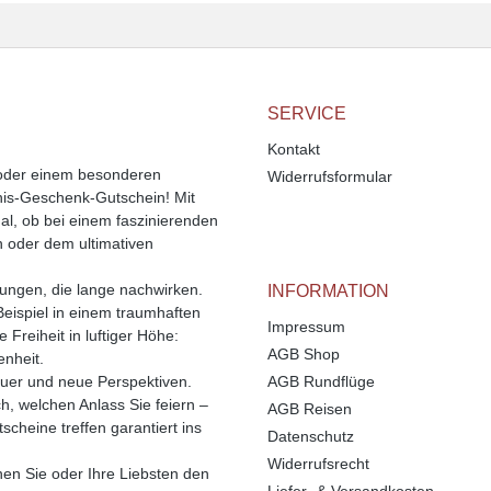
SERVICE
Kontakt
 oder einem besonderen
Widerrufsformular
bnis-Geschenk-Gutschein! Mit
l, ob bei einem faszinierenden
n oder dem ultimativen
rungen, die lange nachwirken.
INFORMATION
Beispiel in einem traumhaften
Impressum
Freiheit in luftiger Höhe:
AGB Shop
enheit.
uer und neue Perspektiven.
AGB Rundflüge
ch, welchen Anlass Sie feiern –
AGB Reisen
cheine treffen garantiert ins
Datenschutz
Widerrufsrecht
enen Sie oder Ihre Liebsten den