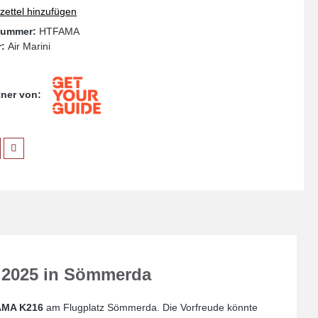
ettel hinzufügen
nummer:
HTFAMA
r:
Air Marini
rtner von:
l 2025 in Sömmerda
FAMA K216
am Flugplatz Sömmerda. Die Vorfreude könnte