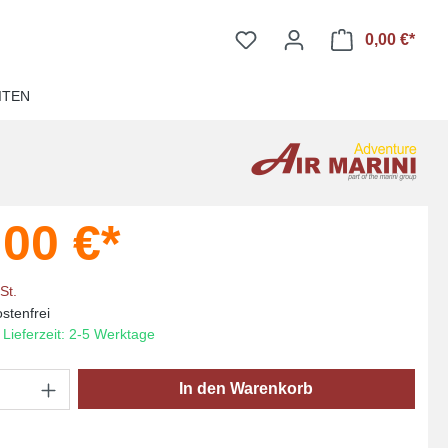
0,00 €*
Ware
ITEN
,00 €*
St.
stenfrei
 Lieferzeit: 2-5 Werktage
Anzahl: Gib den gewünschten Wert ein oder
In den Warenkorb