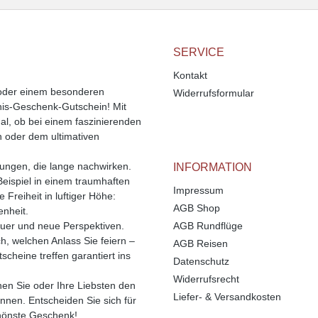
SERVICE
Kontakt
 oder einem besonderen
Widerrufsformular
bnis-Geschenk-Gutschein! Mit
l, ob bei einem faszinierenden
n oder dem ultimativen
rungen, die lange nachwirken.
INFORMATION
Beispiel in einem traumhaften
Impressum
Freiheit in luftiger Höhe:
AGB Shop
enheit.
uer und neue Perspektiven.
AGB Rundflüge
ch, welchen Anlass Sie feiern –
AGB Reisen
cheine treffen garantiert ins
Datenschutz
Widerrufsrecht
enen Sie oder Ihre Liebsten den
Liefer- & Versandkosten
önnen. Entscheiden Sie sich für
chönste Geschenk!