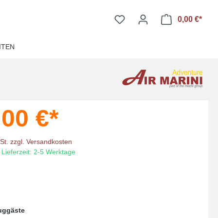
0,00 €*
Ware
ITEN
,00 €*
wSt. zzgl. Versandkosten
 Lieferzeit: 2-5 Werktage
luggäste