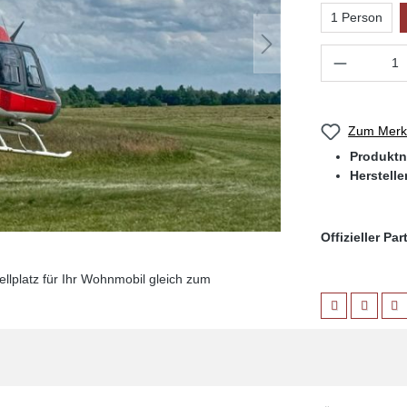
1 Person
Produkt 
Zum Merkz
Produkt
Herstelle
Offizieller Pa
llplatz für Ihr Wohnmobil gleich zum