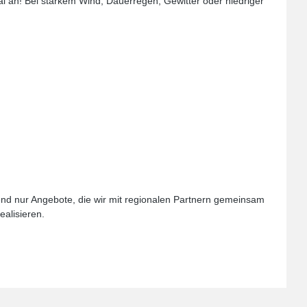
l an! Bei starkem Wind, Dauerregen, Gewitter oder niedriger
hend nur Angebote, die wir mit regionalen Partnern gemeinsam
ealisieren.