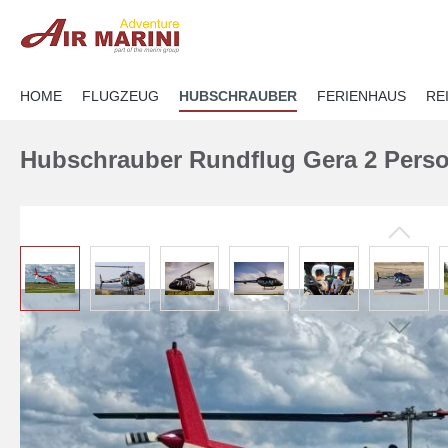
springen
Zur Hauptnavigation springen
HOME
FLUGZEUG
HUBSCHRAUBER
FERIENHAUS
RE
Hubschrauber Rundflug Gera 2 Pers
Bildergalerie überspringen