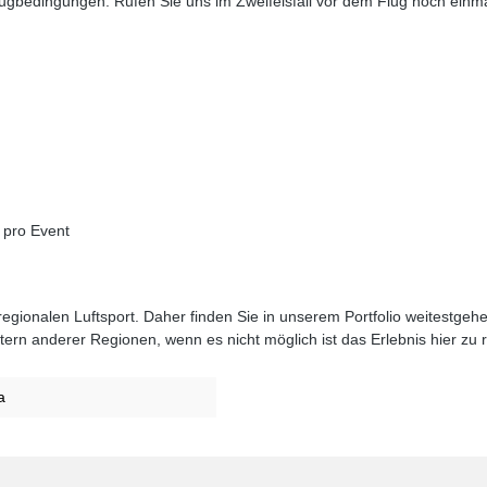
lugbedingungen. Rufen Sie uns im Zweifelsfall vor dem Flug noch einma
 pro Event
egionalen Luftsport. Daher finden Sie in unserem Portfolio weitestge
rn anderer Regionen, wenn es nicht möglich ist das Erlebnis hier zu r
a