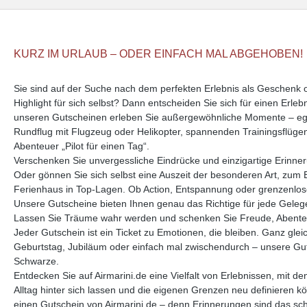
KURZ IM URLAUB – ODER EINFACH MAL ABGEHOBEN!
Sie sind auf der Suche nach dem perfekten Erlebnis als Geschenk
Highlight für sich selbst? Dann entscheiden Sie sich für einen Erle
unseren Gutscheinen erleben Sie außergewöhnliche Momente – ega
Rundflug mit Flugzeug oder Helikopter, spannenden Trainingsflüge
Abenteuer „Pilot für einen Tag“.
Verschenken Sie unvergessliche Eindrücke und einzigartige Erinne
Oder gönnen Sie sich selbst eine Auszeit der besonderen Art, zum 
Ferienhaus in Top-Lagen. Ob Action, Entspannung oder grenzenlose 
Unsere Gutscheine bieten Ihnen genau das Richtige für jede Geleg
Lassen Sie Träume wahr werden und schenken Sie Freude, Abente
Jeder Gutschein ist ein Ticket zu Emotionen, die bleiben. Ganz glei
Geburtstag, Jubiläum oder einfach mal zwischendurch – unsere Guts
Schwarze.
Entdecken Sie auf Airmarini.de eine Vielfalt von Erlebnissen, mit d
Alltag hinter sich lassen und die eigenen Grenzen neu definieren k
einen Gutschein von Airmarini.de – denn Erinnerungen sind das s