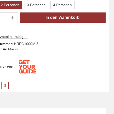
2 Personen
3 Personen
4 Personen
Anzahl: Gib den gewünschten Wert ein oder
In den Warenkorb
ettel hinzufügen
nummer:
HRFG1000M.3
r:
Air Marini
rtner von: