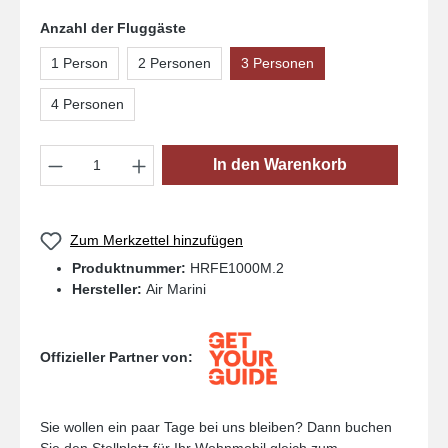
Anzahl der Fluggäste
1 Person
2 Personen
3 Personen
4 Personen
Produkt Anzahl: Gib den gewünschten Wert
In den Warenkorb
Zum Merkzettel hinzufügen
Produktnummer:
HRFE1000M.2
Hersteller:
Air Marini
Offizieller Partner von:
Sie wollen ein paar Tage bei uns bleiben? Dann buchen