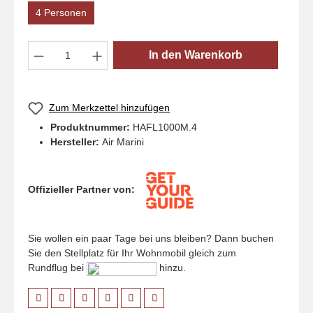
4 Personen
Produkt Anzahl: Gib den gewünschten Wert
In den Warenkorb
Zum Merkzettel hinzufügen
Produktnummer:
HAFL1000M.4
Hersteller:
Air Marini
Offizieller Partner von:
Sie wollen ein paar Tage bei uns bleiben? Dann buchen
Sie den Stellplatz für Ihr Wohnmobil gleich zum
Rundflug bei
hinzu.