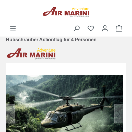
alt springen
Ware
Hubschrauber Actionflug für 4 Personen
Bildergalerie überspringen