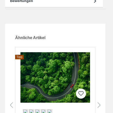
Bewertungen
Produktgalerie überspringen
Ähnliche Artikel
Tipp