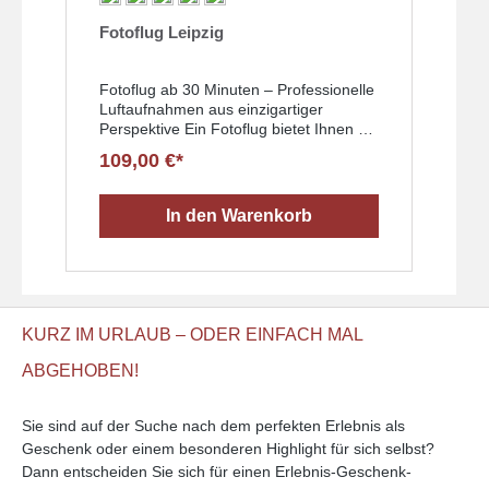
5 Sternen
Durchschnittliche Bewertung von 5 von 5 Sternen
D
Fotoflug Leipzig
E
ü
Fotoflug ab 30 Minuten – Professionelle
E
Luftaufnahmen aus einzigartiger
T
Perspektive Ein Fotoflug bietet Ihnen die
v
Möglichkeit, die Welt aus einer
s
109,00 €*
1
vollkommen neuen Perspektive zu
S
erleben – und dabei Bilder zu erstellen,
S
die am Boden unmöglich wären. Ob für
n
In den Warenkorb
private Erinnerungen, professionelle
a
Foto- und Filmprojekte oder
S
Unternehmenspräsentationen: Mit
e
unserem Fotoflug ab 30 Minuten setzen
e
Sie Ihre Motive perfekt in Szene. Dank
e
individueller Routenplanung und
e
KURZ IM URLAUB – ODER EINFACH MAL
flexibler Flughöhe entscheiden Sie
e
selbst, welche Objekte, Landschaften
E
ABGEHOBEN!
oder Bauwerke im Fokus stehen. Unser
S
erfahrener Pilot sorgt dafür, dass Sie zur
I
richtigen Zeit am richtigen Ort sind, um
t
Sie sind auf der Suche nach dem perfekten Erlebnis als
Ihre Wunschaufnahme im besten Licht
n
Geschenk oder einem besonderen Highlight für sich selbst?
einzufangen. Individuelle Flugplanung
A
Dann entscheiden Sie sich für einen Erlebnis-Geschenk-
für perfekte Aufnahmen Jeder Fotoflug
A