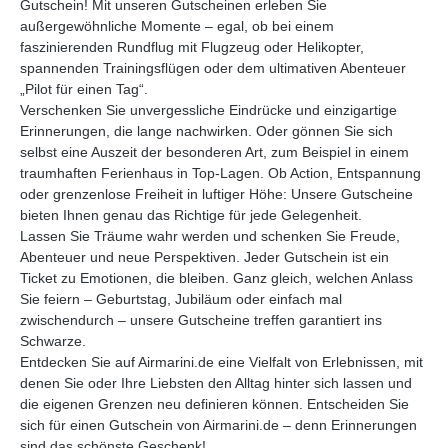
Gutschein! Mit unseren Gutscheinen erleben Sie
ist ein Unikat. Vor dem Start besprechen
ü
außergewöhnliche Momente – egal, ob bei einem
Sie mit dem Piloten Ihre exakten
M
faszinierenden Rundflug mit Flugzeug oder Helikopter,
Anforderungen: Route, Flughöhe,
V
Aufnahmewinkel und gewünschte
S
spannenden Trainingsflügen oder dem ultimativen Abenteuer
Motive. Während des Fluges können
d
„Pilot für einen Tag“.
Sie Anpassungen jederzeit direkt mit
g
Verschenken Sie unvergessliche Eindrücke und einzigartige
dem Piloten abstimmen – so reagieren
u
Erinnerungen, die lange nachwirken. Oder gönnen Sie sich
Sie flexibel auf Wetter, Lichtverhältnisse
g
selbst eine Auszeit der besonderen Art, zum Beispiel in einem
und besondere Fotomomente. Diese
A
traumhaften Ferienhaus in Top-Lagen. Ob Action, Entspannung
individuelle Abstimmung garantiert
H
Ihnen beste Voraussetzungen für
a
oder grenzenlose Freiheit in luftiger Höhe: Unsere Gutscheine
beeindruckende Luftbilder – sei es für
e
bieten Ihnen genau das Richtige für jede Gelegenheit.
Immobilien, Bauprojekte,
M
Lassen Sie Träume wahr werden und schenken Sie Freude,
Landschaftsaufnahmen oder
s
Abenteuer und neue Perspektiven. Jeder Gutschein ist ein
Marketingkampagnen. Mögliche
G
Ticket zu Emotionen, die bleiben. Ganz gleich, welchen Anlass
Einsatzzwecke für Ihren Fotoflug Stadt-
H
Sie feiern – Geburtstag, Jubiläum oder einfach mal
und Landschaftsaufnahmen für
P
Publikationen, Webseiten oder Social
f
zwischendurch – unsere Gutscheine treffen garantiert ins
Media Dokumentation von Bauprojekten
E
Schwarze.
und Baufortschritt aus der Luft
S
Entdecken Sie auf Airmarini.de eine Vielfalt von Erlebnissen, mit
Immobilienfotografie für hochwertige
F
denen Sie oder Ihre Liebsten den Alltag hinter sich lassen und
Exposés und Werbeanzeigen
d
die eigenen Grenzen neu definieren können. Entscheiden Sie
Tourismus- und Freizeitmarketing mit
e
sich für einen Gutschein von Airmarini.de – denn Erinnerungen
einzigartigen Luftbildern Eventfotografie
I
bei Großveranstaltungen Individuelle
L
sind das schönste Geschenk!