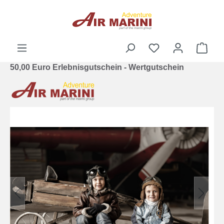
alt springen
Ware
50,00 Euro Erlebnisgutschein - Wertgutschein
Bildergalerie überspringen