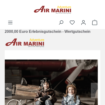
alt springen
Ware
2000,00 Euro Erlebnisgutschein - Wertgutschein
Bildergalerie überspringen