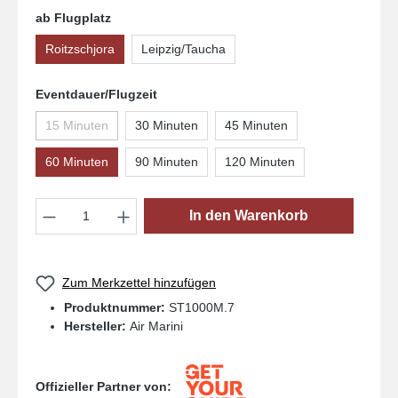
ab Flugplatz
Roitzschjora
Leipzig/Taucha
Eventdauer/Flugzeit
15 Minuten
30 Minuten
45 Minuten
60 Minuten
90 Minuten
120 Minuten
Produkt Anzahl: Gib den gewünschten Wert
In den Warenkorb
Zum Merkzettel hinzufügen
Produktnummer:
ST1000M.7
Hersteller:
Air Marini
Offizieller Partner von: