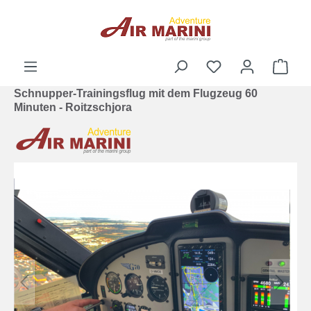
alt springen
Ware
Schnupper-Trainingsflug mit dem Flugzeug 60
Minuten - Roitzschjora
Bildergalerie überspringen